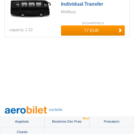
Individual Transfer
Midibus
GESAMTPREIS
capacity
1-
22
vorteile
Neu!
Angebote
Bestimme Den Preis
Preisalarm
Charter