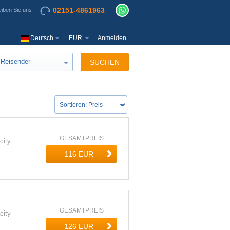
02151-4861963
iben Sie uns
Deutsch
EUR
Anmelden
Reisender
SUCHEN
GESAMTPREIS
city
GESAMTPREIS
city