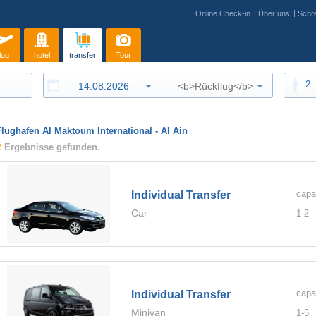
Online Check-in
Über uns
Schre
lug
hotel
transfer
Tour
2
Flughafen Al Maktoum International - Al Ain
2
Ergebnisse gefunden.
capa
Individual Transfer
Car
1-
2
capa
Individual Transfer
Minivan
1-
5