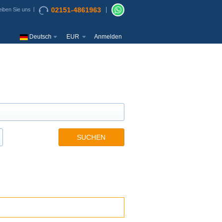
02151-4861963
iben Sie uns
Deutsch
EUR
Anmelden
SUCHEN