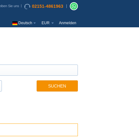
02151-4861963
iben Sie uns
Deutsch
EUR
Anmelden
SUCHEN