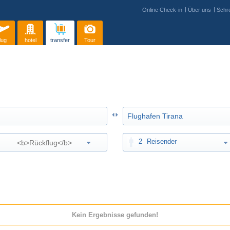
Online Check-in
Über uns
Schre
lug
hotel
transfer
Tour
2
Reisender
Kein Ergebnisse gefunden!