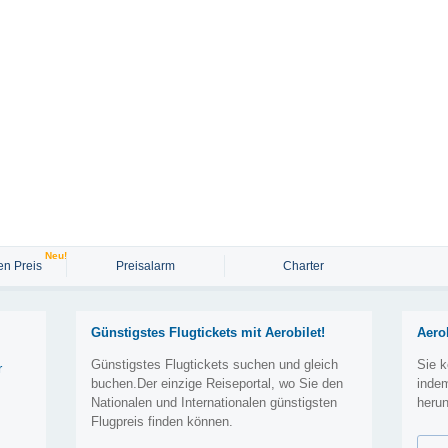
Neu!
n Preis
Preisalarm
Charter
Günstigstes Flugtickets mit Aerobilet!
Aero
Günstigstes Flugtickets suchen und gleich
Sie k
r
buchen.Der einzige Reiseportal, wo Sie den
inde
Nationalen und Internationalen günstigsten
herun
Flugpreis finden können.