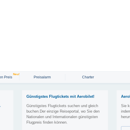
Neu!
n Preis
Preisalarm
Charter
Günstigstes Flugtickets mit Aerobilet!
Aero
Günstigstes Flugtickets suchen und gleich
Sie k
r
buchen.Der einzige Reiseportal, wo Sie den
inde
Nationalen und Internationalen günstigsten
herun
Flugpreis finden können.