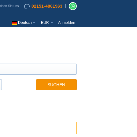
02151-4861963
iben Sie uns
Deutsch
EUR
Anmelden
SUCHEN