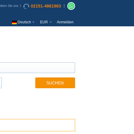
02151-4861963
iben Sie uns
Deutsch
EUR
Anmelden
SUCHEN