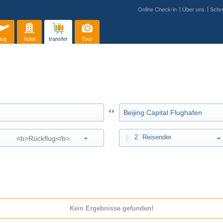
Online Check-in
Über uns
Schre
lug
hotel
transfer
Tour
2
Reisender
Kein Ergebnisse gefunden!