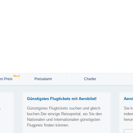
Neu!
n Preis
Preisalarm
Charter
Günstigstes Flugtickets mit Aerobilet!
Aero
Günstigstes Flugtickets suchen und gleich
Sie k
r
buchen.Der einzige Reiseportal, wo Sie den
inde
Nationalen und Internationalen günstigsten
herun
Flugpreis finden können.