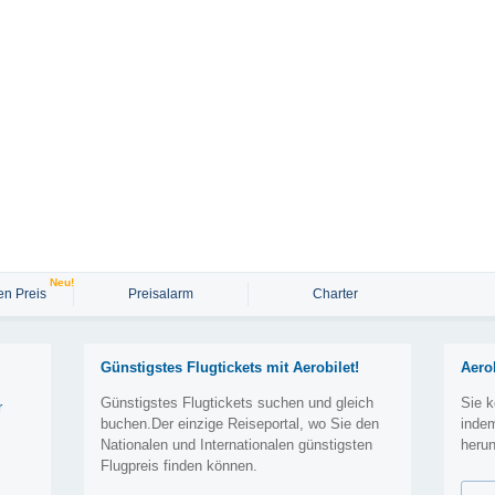
Neu!
n Preis
Preisalarm
Charter
Günstigstes Flugtickets mit Aerobilet!
Aero
Günstigstes Flugtickets suchen und gleich
Sie k
r
buchen.Der einzige Reiseportal, wo Sie den
inde
Nationalen und Internationalen günstigsten
herun
Flugpreis finden können.