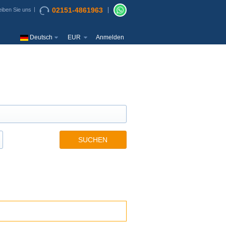
02151-4861963
iben Sie uns
Deutsch
EUR
Anmelden
SUCHEN