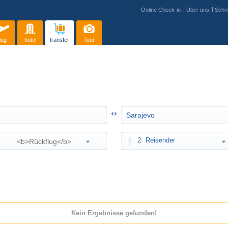
Online Check-in
Über uns
Schre
lug
hotel
transfer
Tour
2
Reisender
Kein Ergebnisse gefunden!