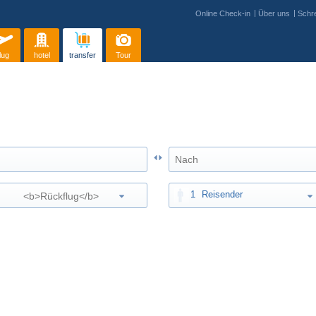
Online Check-in
Über uns
Schre
lug
hotel
transfer
Tour
1
Reisender