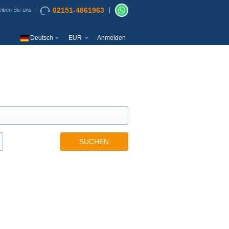
02151-4861963
iben Sie uns
Deutsch
EUR
Anmelden
SUCHEN