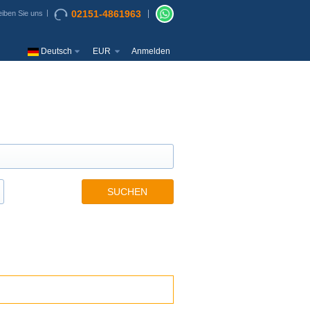
02151-4861963
iben Sie uns
Deutsch
EUR
Anmelden
SUCHEN