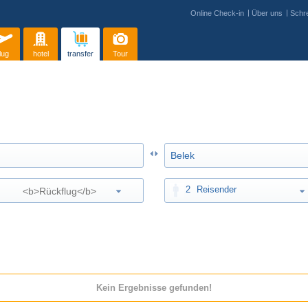
Online Check-in
Über uns
Schre
lug
hotel
transfer
Tour
2
Reisender
Kein Ergebnisse gefunden!