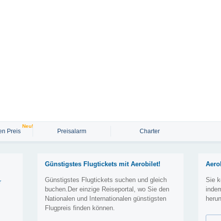
Neu!
n Preis
Preisalarm
Charter
Günstigstes Flugtickets mit Aerobilet!
Aero
Günstigstes Flugtickets suchen und gleich
Sie k
r
buchen.Der einzige Reiseportal, wo Sie den
inde
Nationalen und Internationalen günstigsten
herun
Flugpreis finden können.