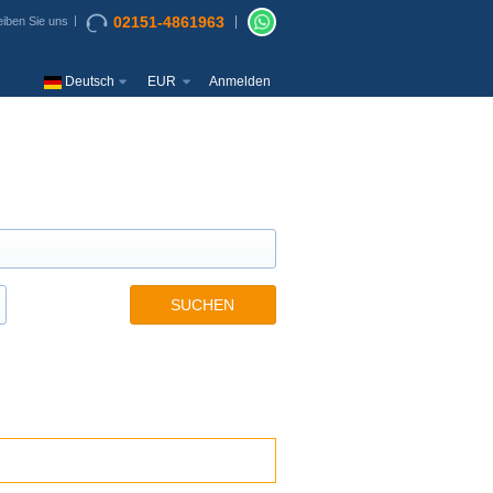
02151-4861963
iben Sie uns
Deutsch
EUR
Anmelden
SUCHEN