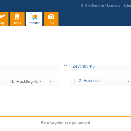
Online Check-in
Über uns
Schre
lug
hotel
transfer
Tour
2
Reisender
Kein Ergebnisse gefunden!