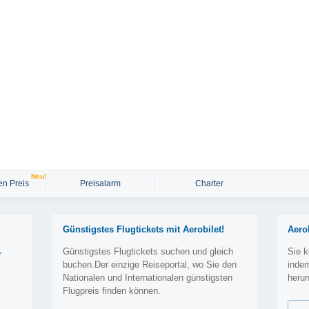
Neu!
n Preis
Preisalarm
Charter
Günstigstes Flugtickets mit Aerobilet!
Aero
Günstigstes Flugtickets suchen und gleich
Sie k
r
buchen.Der einzige Reiseportal, wo Sie den
inde
Nationalen und Internationalen günstigsten
herun
Flugpreis finden können.