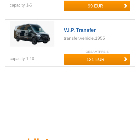
capacity
1-
6
V.i.p. Transfer
transfer.vehicle.1955
GESAMTPREIS
capacity
1-
10