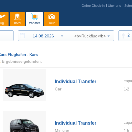
Online Check-in
Über uns
Schre
lug
hotel
transfer
Tour
2
Kars Flughafen - Kars
2
Ergebnisse gefunden.
capa
Individual Transfer
Car
1-
2
capa
Individual Transfer
Minivan
1-
5