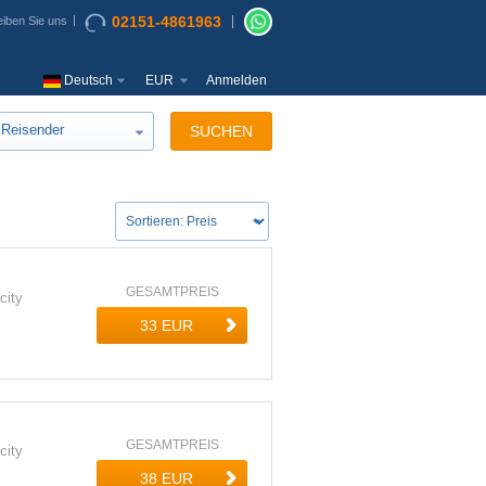
02151-4861963
iben Sie uns
Deutsch
EUR
Anmelden
Reisender
SUCHEN
GESAMTPREIS
city
GESAMTPREIS
city