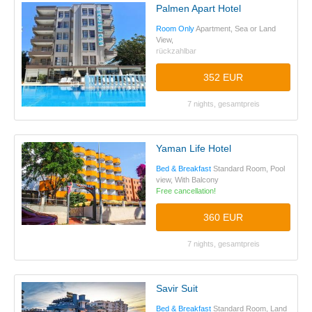
Palmen Apart Hotel
Room Only
Apartment, Sea or Land
View,
rückzahlbar
352 EUR
7 nights, gesamtpreis
Yaman Life Hotel
Bed & Breakfast
Standard Room, Pool
view, With Balcony
Free cancellation!
360 EUR
7 nights, gesamtpreis
Savir Suit
Bed & Breakfast
Standard Room, Land