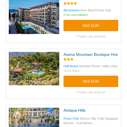
All Inclusive
Anex Bina Promo Oda
Free cancellation!
942 EUR
7 nights, gesamtpreis
Avena Mountain Boutique Hotel+16
Half Board
Standard Room, Valley View,
rückzahlbar
943 EUR
7 nights, gesamtpreis
Antique Hills
Room Only
Deluxe Villa, Fully Equipped
Kitchen - Full Kitchen