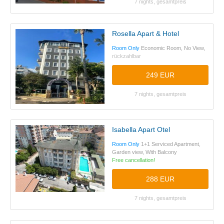
7 nights, gesamtpreis
Rosella Apart & Hotel
Room Only
Economic Room, No View,
rückzahlbar
249 EUR
7 nights, gesamtpreis
Isabella Apart Otel
Room Only
1+1 Serviced Apartment,
Garden view, With Balcony
Free cancellation!
288 EUR
7 nights, gesamtpreis