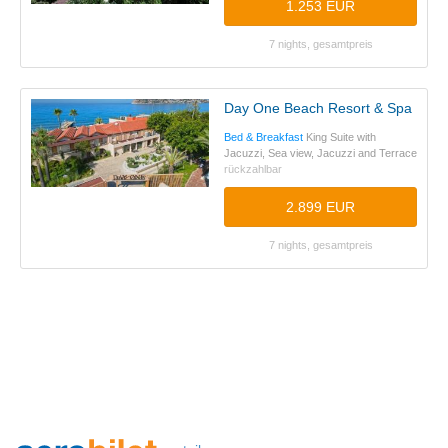
1.253 EUR
7 nights, gesamtpreis
Day One Beach Resort & Spa
Bed & Breakfast
King Suite with
Jacuzzi, Sea view, Jacuzzi and Terrace
rückzahlbar
2.899 EUR
7 nights, gesamtpreis