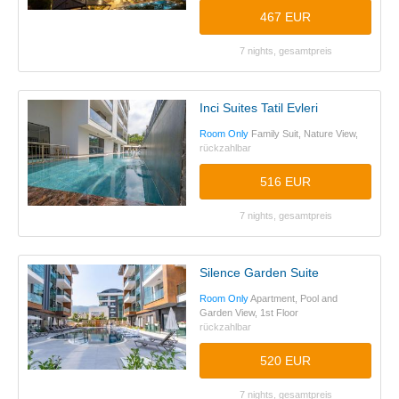
467 EUR
7 nights, gesamtpreis
Inci Suites Tatil Evleri
Room Only
Family Suit, Nature View,
rückzahlbar
516 EUR
7 nights, gesamtpreis
Silence Garden Suite
Room Only
Apartment, Pool and
Garden View, 1st Floor
rückzahlbar
520 EUR
7 nights, gesamtpreis