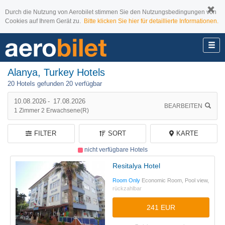
Durch die Nutzung von Aerobilet stimmen Sie den Nutzungsbedingungen von
Cookies auf Ihrem Gerät zu.
Bitte klicken Sie hier für detaillierte Informationen.
Alanya, Turkey Hotels
20 Hotels gefunden
20 verfügbar
10.08.2026
-
17.08.2026
BEARBEITEN
1
Zimmer
2
Erwachsene(r)
FILTER
SORT
KARTE
nicht verfügbare Hotels
Resitalya Hotel
Room Only
Economic Room, Pool view,
rückzahlbar
241 EUR