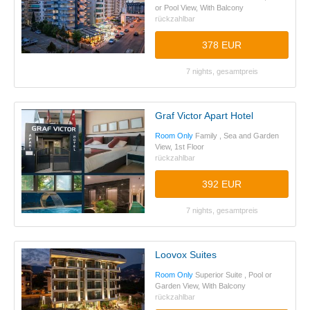
or Pool View, With Balcony
rückzahlbar
378 EUR
7 nights, gesamtpreis
Graf Victor Apart Hotel
Room Only
Family , Sea and Garden
View, 1st Floor
rückzahlbar
392 EUR
7 nights, gesamtpreis
Loovox Suites
Room Only
Superior Suite , Pool or
Garden View, With Balcony
rückzahlbar