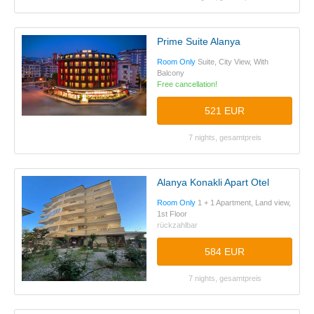
Prime Suite Alanya
Room Only
Suite, City View, With
Balcony
Free cancellation!
521 EUR
7 nights, gesamtpreis
Alanya Konakli Apart Otel
Room Only
1 + 1 Apartment, Land view,
1st Floor
rückzahlbar
584 EUR
7 nights, gesamtpreis