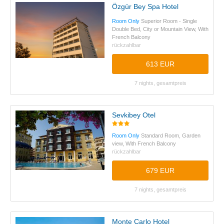
Özgür Bey Spa Hotel
Room Only
Superior Room - Single
Double Bed, City or Mountain View, With
French Balcony
rückzahlbar
613 EUR
7 nights, gesamtpreis
Sevkibey Otel
Room Only
Standard Room, Garden
view, With French Balcony
rückzahlbar
679 EUR
7 nights, gesamtpreis
Monte Carlo Hotel