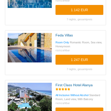
rückzahlbar
1.142 EUR
7 nights, gesamtpreis
Feda Villas
Room Only
Romantic Room, Sea view,
Honeymoon
rückzahlbar
1.247 EUR
7 nights, gesamtpreis
First Class Hotel Alanya
All Inclusive Without Alcohol
Standard
Room, Land view, With Balcony
rückzahlbar