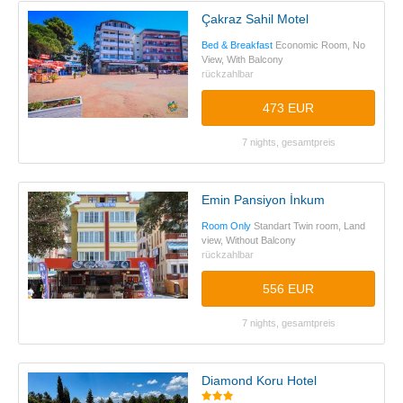
Çakraz Sahil Motel
Bed & Breakfast
Economic Room, No
View, With Balcony
rückzahlbar
473 EUR
7 nights, gesamtpreis
Emin Pansiyon İnkum
Room Only
Standart Twin room, Land
view, Without Balcony
rückzahlbar
556 EUR
7 nights, gesamtpreis
Diamond Koru Hotel