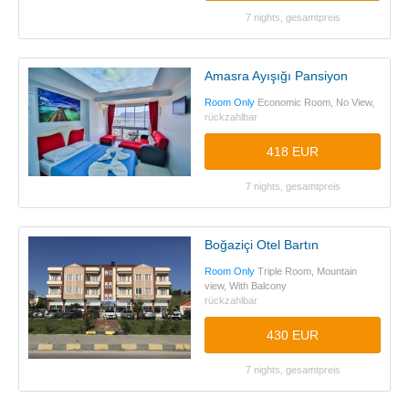
7 nights, gesamtpreis
Amasra Ayışığı Pansiyon
Room Only
Economic Room, No View,
rückzahlbar
418 EUR
7 nights, gesamtpreis
Boğaziçi Otel Bartın
Room Only
Triple Room, Mountain
view, With Balcony
rückzahlbar
430 EUR
7 nights, gesamtpreis