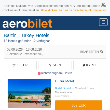
Durch die Nutzung von Aerobilet stimmen Sie den Nutzungsbedingungen von
Cookies auf Ihrem Gerät zu.
Bitte klicken Sie hier für detaillierte Informationen.
Bartin, Turkey Hotels
12 Hotels gefunden
12 verfügbar
09.08.2026
-
16.08.2026
BEARBEITEN
1
Zimmer
2
Erwachsene(r)
FILTER
SORT
KARTE
nicht verfügbare Hotels
Huzur Motel
Bed & Breakfast
Standard Room,
Mountain view,
rückzahlbar
387 EUR