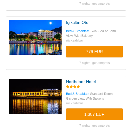
7 nights, gesamtpreis
Işıkaltın Otel
Bed & Breakfast
Twin, Sea or Land
View, With Balcony
rückzahlbar
779 EUR
7 nights, gesamtpreis
Northdoor Hotel
Bed & Breakfast
Standard Room,
Garden view, With Balcony
rückzahlbar
1.387 EUR
7 nights, gesamtpreis