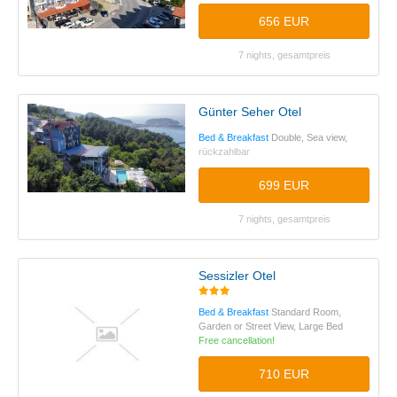
656 EUR
7 nights, gesamtpreis
Günter Seher Otel
Bed & Breakfast
Double, Sea view,
rückzahlbar
699 EUR
7 nights, gesamtpreis
Sessizler Otel
Bed & Breakfast
Standard Room,
Garden or Street View, Large Bed
Free cancellation!
710 EUR