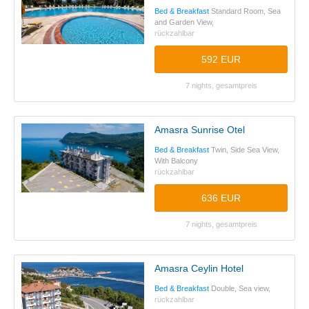
Bed & Breakfast
Standard Room, Sea
and Garden View,
rückzahlbar
592 EUR
7 nights, gesamtpreis
Amasra Sunrise Otel
Bed & Breakfast
Twin, Side Sea View,
With Balcony
rückzahlbar
636 EUR
7 nights, gesamtpreis
Amasra Ceylin Hotel
Bed & Breakfast
Double, Sea view,
rückzahlbar