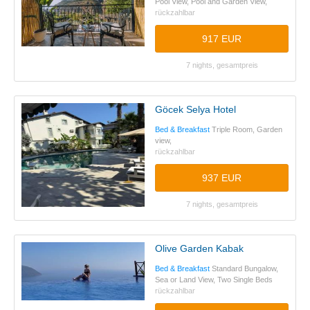
Pool View, Pool and Garden View,
rückzahlbar
917 EUR
7 nights, gesamtpreis
Göcek Selya Hotel
Bed & Breakfast
Triple Room, Garden
view,
rückzahlbar
937 EUR
7 nights, gesamtpreis
Olive Garden Kabak
Bed & Breakfast
Standard Bungalow,
Sea or Land View, Two Single Beds
rückzahlbar