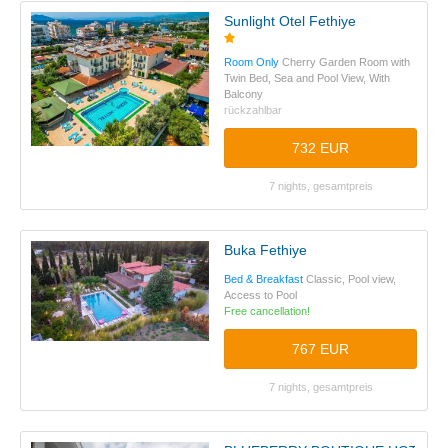
Sunlight Otel Fethiye
Room Only
Cherry Garden Room with
Twin Bed, Sea and Pool View, With
Balcony
rückzahlbar
732 EUR
7 nights, gesamtpreis
Buka Fethiye
Bed & Breakfast
Classic, Pool view,
Access to Pool
Free cancellation!
767 EUR
7 nights, gesamtpreis