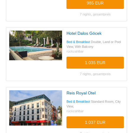
985 EUR
7 nights, gesamtpreis
Hotel Dalos Göcek
Bed & Breakfast
Double, Land or Pool
View, With Balcony
rückzahlbar
1.035 EUR
7 nights, gesamtpreis
Reis Royal Otel
Bed & Breakfast
Standard Room, City
View,
rückzahlbar
1.037 EUR