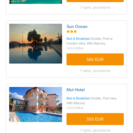
7 nights, gesamtpreis
Sun Ocean
Bed & Breakfast
Double, Pool or
Garden View, With Balcony
rückzahlbar
566 EUR
7 nights, gesamtpreis
Mut Hotel
Bed & Breakfast
Double, Pool view,
With Balcony
rückzahlbar
589 EUR
7 nights, gesamtpreis