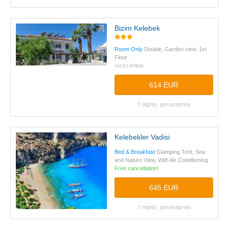
Bizim Kelebek
Room Only
Double, Garden view, 1st
Floor
rückzahlbar
614 EUR
7 nights, gesamtpreis
Kelebekler Vadisi
Bed & Breakfast
Glamping Tent, Sea
and Nature View, With Air Conditioning
Free cancellation!
645 EUR
7 nights, gesamtpreis