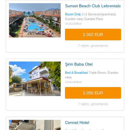
Sunset Beach Club Lebrentals Four
Room Only
1+1 Serviced Apartment,
Garden view, Garden Floor
rückzahlbar
1.062 EUR
7 nights, gesamtpreis
Şirin Baba Otel
Bed & Breakfast
Triple Room, Garden
view,
rückzahlbar
1.095 EUR
7 nights, gesamtpreis
Cennet Hotel