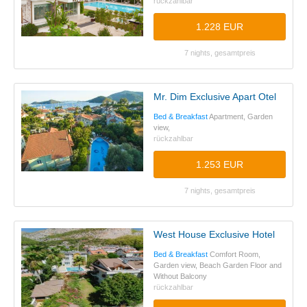
rückzahlbar
1.228 EUR
7 nights, gesamtpreis
Mr. Dim Exclusive Apart Otel
Bed & Breakfast
Apartment, Garden
view,
rückzahlbar
1.253 EUR
7 nights, gesamtpreis
West House Exclusive Hotel
Bed & Breakfast
Comfort Room,
Garden view, Beach Garden Floor and
Without Balcony
rückzahlbar