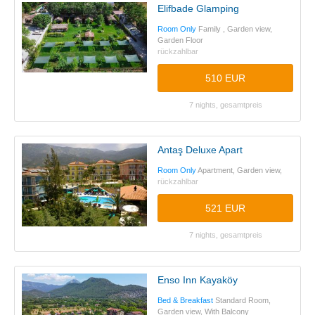
Elifbade Glamping
Room Only
Family , Garden view,
Garden Floor
rückzahlbar
510 EUR
7 nights, gesamtpreis
Antaş Deluxe Apart
Room Only
Apartment, Garden view,
rückzahlbar
521 EUR
7 nights, gesamtpreis
Enso Inn Kayaköy
Bed & Breakfast
Standard Room,
Garden view, With Balcony