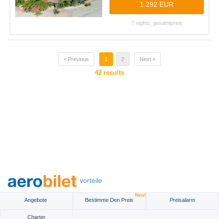
1.292 EUR
7 nights, gesamtpreis
« Previous
1
2
Next »
42
results
vorteile
Neu!
Angebote
Bestimme Den Preis
Preisalarm
Charter