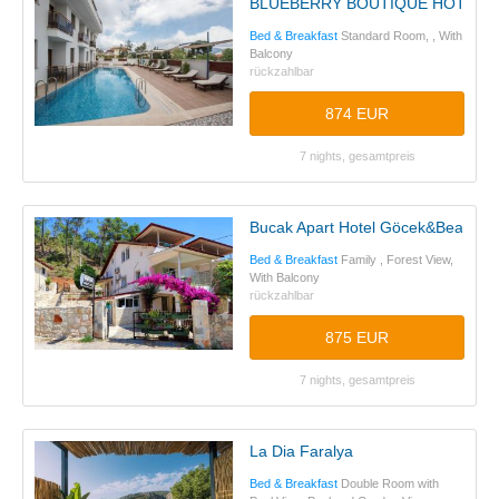
BLUEBERRY BOUTIQUE HOTEL
Bed & Breakfast
Standard Room, , With
Balcony
rückzahlbar
874 EUR
7 nights, gesamtpreis
Bucak Apart Hotel Göcek&Beach
Bed & Breakfast
Family , Forest View,
With Balcony
rückzahlbar
875 EUR
7 nights, gesamtpreis
La Dia Faralya
Bed & Breakfast
Double Room with