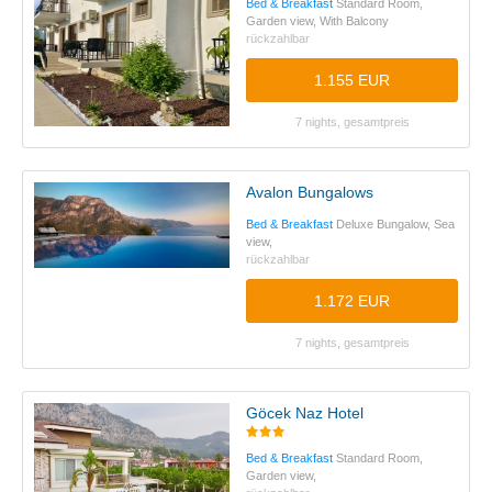
Bed & Breakfast
Standard Room,
Garden view, With Balcony
rückzahlbar
1.155 EUR
7 nights, gesamtpreis
Avalon Bungalows
Bed & Breakfast
Deluxe Bungalow, Sea
view,
rückzahlbar
1.172 EUR
7 nights, gesamtpreis
Göcek Naz Hotel
Bed & Breakfast
Standard Room,
Garden view,