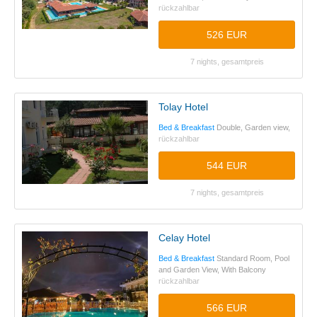
rückzahlbar
526 EUR
7 nights, gesamtpreis
Tolay Hotel
Bed & Breakfast
Double, Garden view,
rückzahlbar
544 EUR
7 nights, gesamtpreis
Celay Hotel
Bed & Breakfast
Standard Room, Pool
and Garden View, With Balcony
rückzahlbar
566 EUR