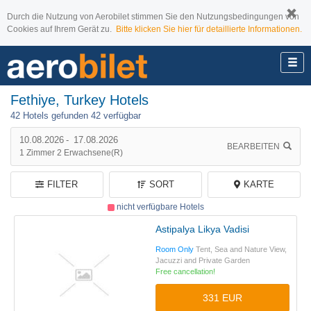
Durch die Nutzung von Aerobilet stimmen Sie den Nutzungsbedingungen von
Cookies auf Ihrem Gerät zu.
Bitte klicken Sie hier für detaillierte Informationen.
Fethiye, Turkey Hotels
42 Hotels gefunden
42 verfügbar
10.08.2026
-
17.08.2026
BEARBEITEN
1
Zimmer
2
Erwachsene(r)
FILTER
SORT
KARTE
nicht verfügbare Hotels
Astipalya Likya Vadisi
Room Only
Tent, Sea and Nature View,
Jacuzzi and Private Garden
Free cancellation!
331 EUR