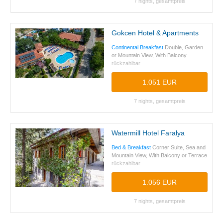
7 nights, gesamtpreis
Gokcen Hotel & Apartments
Continental Breakfast
Double, Garden
or Mountain View, With Balcony
rückzahlbar
1.051 EUR
7 nights, gesamtpreis
Watermill Hotel Faralya
Bed & Breakfast
Corner Suite, Sea and
Mountain View, With Balcony or Terrace
rückzahlbar
1.056 EUR
7 nights, gesamtpreis