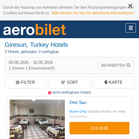
Durch die Nutzung von Aerobilet stimmen Sie den Nutzungsbedingungen von
Cookies auf Ihrem Gerät zu.
Bitte klicken Sie hier für detaillierte Informationen.
Giresun, Turkey Hotels
3 Hotels gefunden
3 verfügbar
09.08.2026
-
16.08.2026
BEARBEITEN
1
Zimmer
2
Erwachsene(r)
FILTER
SORT
KARTE
nicht verfügbare Hotels
Otel Sarı
Room Only
Standard Room, No View,
rückzahlbar
224 EUR