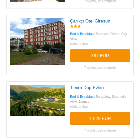
7 nights, gesamtpreis
Çarıkçı Otel Giresun
Bed & Breakfast
Standard Room, City
View,
rückzahlbar
397 EUR
7 nights, gesamtpreis
Timira Dag Evleri
Bed & Breakfast
Bungalow, Mountain
view, Jacuzzi
rückzahlbar
1.529 EUR
7 nights, gesamtpreis