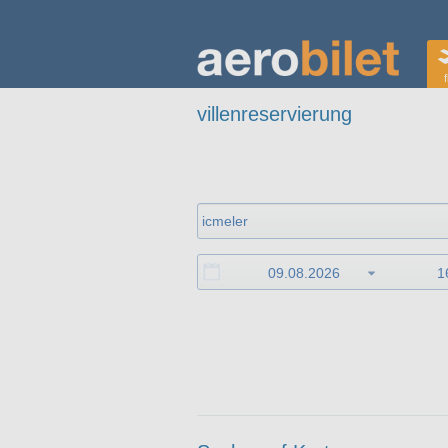
f
villenreservierung