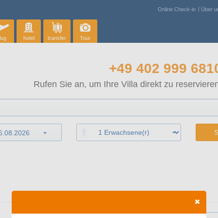
Online Check-in
Über u
lug
hotel
transfer
Tour
+49 402 999 681
Rufen Sie an, um Ihre Villa direkt zu reservieren