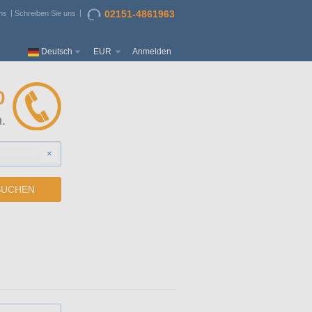
02151-4861963
ns
Schreiben Sie uns
Deutsch
EUR
Anmelden
0
.
×
SUCHEN